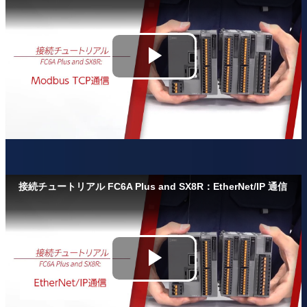
Play
Video
EtherNet/IP通信
接続チュートリアル FC6A Plus and SX8R：EtherNet/IP 通信
Play